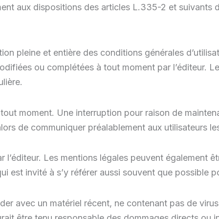
t aux dispositions des articles L.335-2 et suivants du
ation pleine et entière des conditions générales d’utilis
odifiées ou complétées à tout moment par l’éditeur. Les
lière.
 tout moment. Une interruption pour raison de mainten
 alors de communiquer préalablement aux utilisateurs les
par l’éditeur. Les mentions légales peuvent également ê
qui est invité à s’y référer aussi souvent que possible
céder avec un matériel récent, ne contenant pas de viru
aurait être tenu responsable des dommages directs ou in