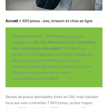
Accueil
1001 pneus : avis, livraison et choix en ligne
L’essentiel à retenir : 1001 Pneus propose un
catalogue de
50 000 références à prix compétitifs,
avec une livraison ultra-rapide
(24-48h) et un
réseau de 4 000 garages partenaires. Parfait pour
économiser tout en bénéficiant d’un choix
immense, malgré des retours mitigés sur le suivi
logistique et le service après-vente
occasionnellement défaillant.
Besoin de pneus abordables livrés en 24h, mais hésitant
face aux avis contrastés ? 1001 pneus, acteur majeur